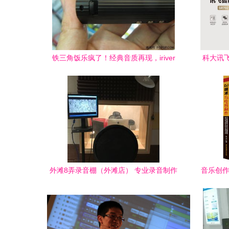
铁三角饭乐疯了！经典音质再现，iriver
科大讯
T60跌破500元大关
外滩8弄录音棚（外滩店） 专业录音制作
音乐创作
的卓越之选