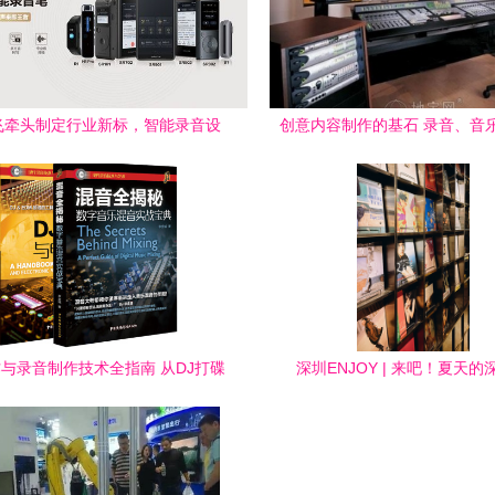
飞牵头制定行业新标，智能录音设
创意内容制作的基石 录音、音
备迎来统一技术规范
MIDI、配音、配乐与摄影
与录音制作技术全指南 从DJ打碟
深圳ENJOY | 来吧！夏天的
到专业混音
就“泡”在黑胶唱片店里