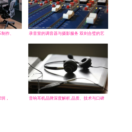
乐制作、
录音室的调音器与摄影服务 双剑合璧的艺
服务
术呈现
深圳，
音响耳机品牌深度解析,品质、技术与口碑
吧
的完美结合