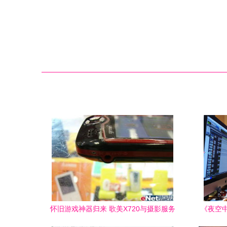
怀旧游戏神器归来 歌美X720与摄影服务
《夜空
详解