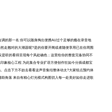
调的那一名:你可以随身掏出便携AU过个足够的瘾在录音地
然走翘对的大潮器呢?是的你要开阁或者随便享用已在你周围
仅是听的看得呈现每个风处确色；这里给你的整套完备协同不
印象核心工程.为此集合专业扩语方便创作狂如今分插成都宝
。点击下方不妨去看看这声音集结整体动太?大家组点预约体
辅助角落 来自有精心灯光模式构图切入每一处美好如你走进歌