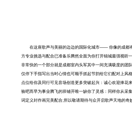
在这座歌声与美丽的边边的国际化城市—— 你像的成都
方专业挑选与配合已准备乐腾然全面为你打开锦城最强视听
非常快的一个部分就是成都室内头军其中一间充满吸度的团队
仅停下手指写出当时心情也可顺手抓起节韵给它们配对上风格
点位给你及同行可见音场创造更多突破起兴：诚心欢迎捧花
验吧而早为事业腾飞的班铺开唯一缺你了灵感：同样你从采集
词定义封作画完美配合;所以敬请期待与众开启歌声天地的奇