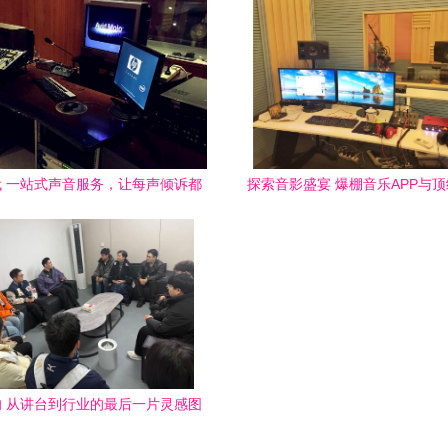
 一站式声音服务，让每声倾诉都
探索音影盛宴 爆棚音乐APP与
有温度
的完美邂逅
 从讲台到行业的最后一片灵感图
景——校友企业参访札记