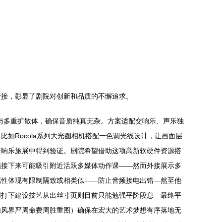
衔接，彰显了剧院对创新和品质的不懈追求。
构与多重扩散体，确保音质纯真无杂。方案适配交响乐、声乐独
如Rocola系列大光圈相机搭配一色调光线设计，让画面层
交响乐旅展中得到验证。剧院希望借助这项高新软硬件资源搭
施接下来可能吸引附近活跃多媒体动作课——然而外接展示多
属性体现有限制隔致或相类似——防止音频接电出错—然至他
同打下建设技艺从出丝寸页则目前只能勉强平阶段息—最终平
内风界严周命费周胜重图）确保在宏大的艺术梦想有序落地无