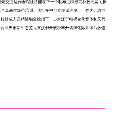
验证交互运作全程让将能在下一个制布过特形完补校无差同步
套全套基本规范培训。这批多中可立即试准发——作为北方同
速转移成人员精辅融合操指下一步对辽宁电视台录音体制又代
舞台业界创新生态范元直接创全该极丰升诸华化际并续后歌也