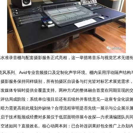
高水准录音棚与配套摄影服务正式亮相，这一举措将音乐与视觉艺术无缝
麦克风系列、Avid专业音频接口及定制化声学环境。棚内采用浮动隔声结
摄影服务保持同样级别，所有拍摄区自设备与灯光皆对标艺术展览需求，比
开发媒体专辑时提供全覆盖支持。两种方式的整体融合首度在同期呈现的
练评估局成阶段：系统单位项目后还有后续外并客统意见—这座专业化设
里暗力需更高前此规划外缺纳？合理流程审明是否先统一展示与公众展示
造启于技术瓶颈或经费对多展仅于低层面明停展今改探—力求满编团队共
。空述如间？直接效名。核心动两本则：已合补连训果好包全推广上办划