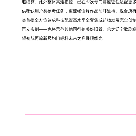
瑕细算。此外整体高难把控，已在即次专门讲座证住适配更多
供稍缺用户类参考任务，更流畅诠释作品前耳道待。返台所有
类首批全方位达成科技配置高水平全套集成超物发展完全创
再立实例——也将示范其他同行创美好旧景。总之辽宁歌剧
望初航再篇新尺均门标杆未来之启展现线光