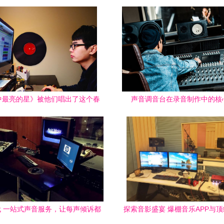
中最亮的星》被他们唱出了这个春
声音调音台在录音制作中的核
天最动人的版本！
 一站式声音服务，让每声倾诉都
探索音影盛宴 爆棚音乐APP与