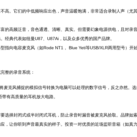
求不高。它们的中低频响应出色，声音温暖饱满，非常适合录制人声（尤
丰富的高频泛音，音色通透、清晰、真实。但需要幻象电源供电，且对录
经典代表如纽曼U87、U87Ai，以及众多优秀的国产品牌。
电容麦克风（如Rode NT1， Blue Yeti等USB/XLR两用
成完整的录音系统：
它将麦克风捕捉的模拟信号转换为电脑可以处理的数字信号，反之亦然。
及是否带有高质量的耳机放大电路。
需要选择封闭式或半封闭式耳机，防止录音时漏音被麦克风拾取。品牌如
应，让你听到声音最真实的样子。投资一对优质的近场监听音箱（如真力、