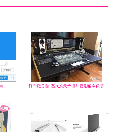
南
辽宁歌剧院 高水准录音棚与摄影服务的完
美融合