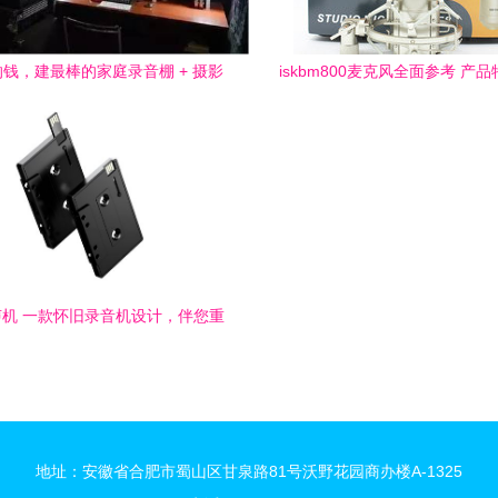
钱，建最棒的家庭录音棚 + 摄影
iskbm800麦克风全面参考 产
服务
影服务应用指南
机 一款怀旧录音机设计，伴您重
温童年快乐
地址：安徽省合肥市蜀山区甘泉路81号沃野花园商办楼A-1325