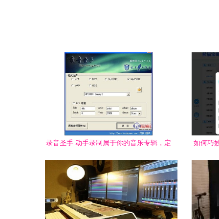
录音圣手 动手录制属于你的音乐专辑，定
如何巧
格声音的永恒瞬间
浅析万