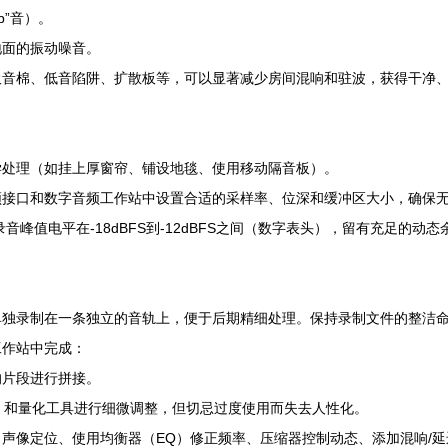
b”音）。
地面的振动噪音。
吸音棉、低音陷阱、扩散板等，可以显著减少房间混响和驻波，获得干净
学处理（如挂上厚窗帘、铺设地毯、使用移动隔音板）。
频接口和数字音频工作站中设置合适的采样率、位深和缓冲区大小，确保
峰值电平在-18dBFS到-12dBFS之间（数字表头），留有充足的动
单独录制在一条独立的音轨上，便于后期精细处理。保持录制文件的整洁
工作站中完成：
的片段进行拼接。
dyne）和量化工具进行细微调整，但切忌过度使用而失去人性化。
声像定位、使用均衡器（EQ）修正频率、压缩器控制动态、添加混响/