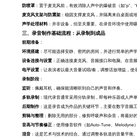
防喷罩
：置于麦克风前，有效消除人声中的爆破音（如“p”、“
麦克风支架与防震架
：稳固支撑麦克风，并隔离来自桌面或
声学处理材料
：并非设备，但至关重要。在录音环境中使用
三、录音制作基础流程：从录制到成品
前期准备
：
环境搭建
：尽可能选择安静、密闭的房间，并进行简单的声
设备连接与设置
：正确连接麦克风、音频接口和电脑。在音
电平设置
：让表演者以最大音量试唱/奏，调整话放增益，使录音
录制阶段
：
监听
：佩戴耳机，确保能清晰听到自己的声音和伴奏。
多轨录制
：现代录音通常采用分轨录制，即每种乐器或人声
后期制作
：这是录音成为作品的关键环节，主要在数字音频
剪辑与整理
：删除无用的部分，修剪呼吸声和杂音，将最好
音高与节奏修正
：使用修音软件（如Auto-Tune、Melo
混音
：这是艺术与技术的结合。通过调整各轨道的音量平衡、