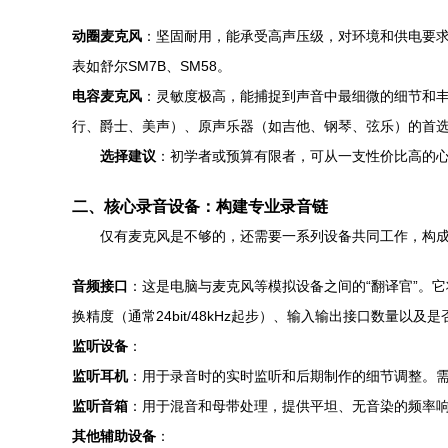
动圈麦克风
：坚固耐用，能承受高声压级，对环境和供电要
表如舒尔SM7B、SM58。
电容麦克风
：灵敏度极高，能捕捉到声音中最细微的细节和
行、爵士、美声）、原声乐器（如吉他、钢琴、弦乐）的首选。
选择建议
：初学者或预算有限者，可从一支性价比高的心型指向
二、核心录音设备：构建专业录音链
仅有麦克风是不够的，还需要一系列设备共同工作，构
音频接口
：这是电脑与麦克风等模拟设备之间的“翻译官”。
换精度（通常24bit/48kHz起步）、输入输出接口数量以
监听设备
：
监听耳机
：用于录音时的实时监听和后期制作的细节调整。
监听音箱
：用于混音和母带处理，提供平坦、无音染的频率响
其他辅助设备
：