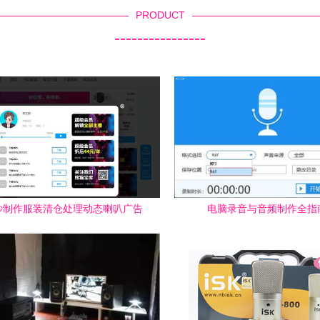
PRODUCT
----------------
妙制作服装清仓处理动态喇叭广告
电脑录音与音频制作全指
能创作模板并扩至摄影服务行业也
适用