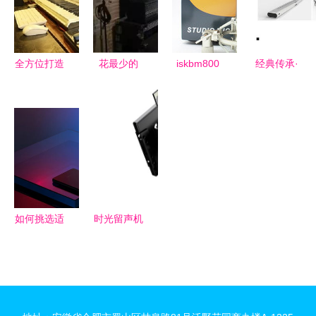
瞬间
模板并扩至
摄影服务行
业也适用
全方位打造
花最少的
iskbm800
经典传承·
您的音乐之
钱，建最棒
麦克风全面
新潮破界
声 成都梦
的家庭录音
参考 产品
解构Sony
响合唱录音
棚 + 摄影服
特性与摄影
概念产品设
棚的专业优
务
服务应用指
计的摄影叙
势与多元服
南
事
务
如何挑选适
时光留声机
合自己的录
一款怀旧录
音笔,最详
音机设计，
细的录音笔
伴您重温童
选购指南,
年快乐