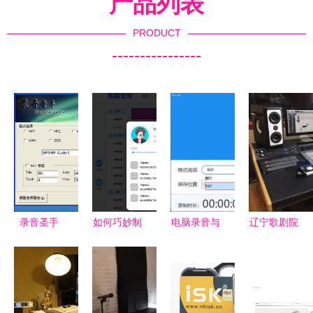
产品列表
PRODUCT
----------------
录音圣手
如何巧妙制
电脑录音与
辽宁歌剧院
动手录制属
作服装清仓
音频制作全
高水准录音
于你的音乐
处理动态喇
指南
棚与摄影服
专辑，定格
叭广告 浅
务的完美融
声音的永恒
析万能创作
合